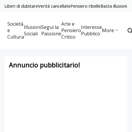
Liberi di dubitare
Verità cancellate
Pensiero ribelle
Basta illusioni
Società
Arte e
Illusioni
Segui la
Interesse
e
Pensiero
More
Sociali
Passione
Pubblico
Cultura
Critico
Annuncio pubblicitario!