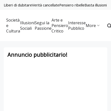
Liberi di dubitare
Verità cancellate
Pensiero ribelle
Basta illusioni
Società
Arte e
Illusioni
Segui la
Interesse
e
Pensiero
More
Sociali
Passione
Pubblico
Cultura
Critico
Annuncio pubblicitario!