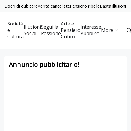
Liberi di dubitare
Verità cancellate
Pensiero ribelle
Basta illusioni
Società
Arte e
Illusioni
Segui la
Interesse
e
Pensiero
More
Sociali
Passione
Pubblico
Cultura
Critico
Annuncio pubblicitario!