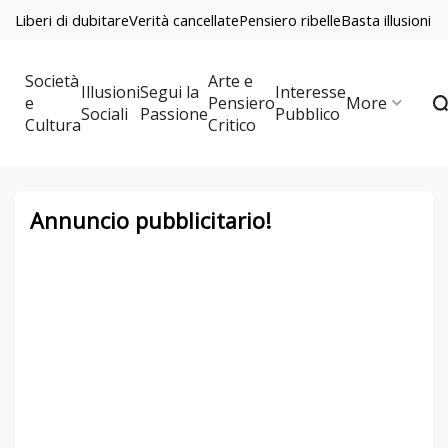
Liberi di dubitare
Verità cancellate
Pensiero ribelle
Basta illusioni
Società
Arte e
Illusioni
Segui la
Interesse
e
Pensiero
More
Sociali
Passione
Pubblico
Cultura
Critico
Annuncio pubblicitario!