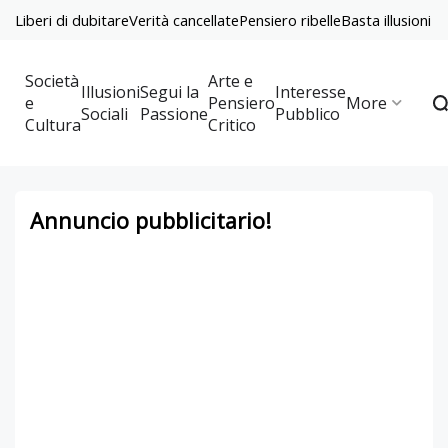
Liberi di dubitare
Verità cancellate
Pensiero ribelle
Basta illusioni
Società
Arte e
Illusioni
Segui la
Interesse
e
Pensiero
More
Sociali
Passione
Pubblico
Cultura
Critico
Annuncio pubblicitario!