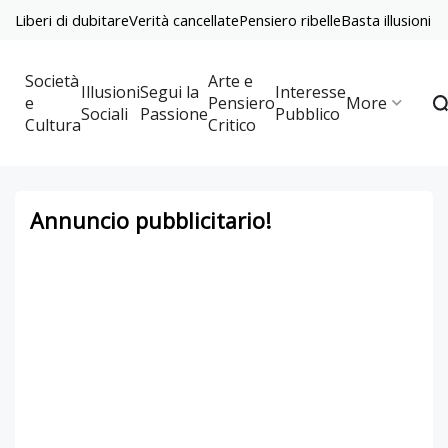
Liberi di dubitare
Verità cancellate
Pensiero ribelle
Basta illusioni
Società
Arte e
Illusioni
Segui la
Interesse
e
Pensiero
More
Sociali
Passione
Pubblico
Cultura
Critico
Annuncio pubblicitario!