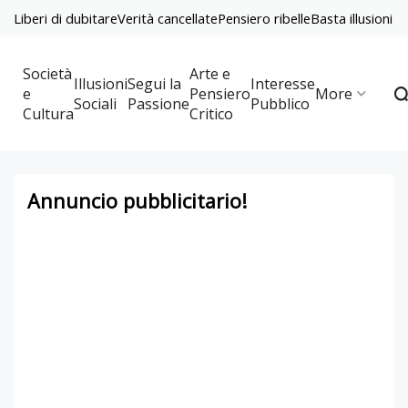
Liberi di dubitare
Verità cancellate
Pensiero ribelle
Basta illusioni
Società
Arte e
Illusioni
Segui la
Interesse
e
Pensiero
More
Sociali
Passione
Pubblico
Cultura
Critico
Annuncio pubblicitario!