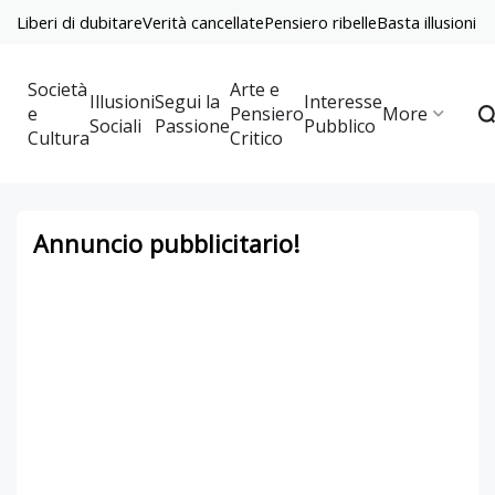
Liberi di dubitare
Verità cancellate
Pensiero ribelle
Basta illusioni
Società
Arte e
Illusioni
Segui la
Interesse
e
Pensiero
More
Sociali
Passione
Pubblico
Cultura
Critico
Annuncio pubblicitario!