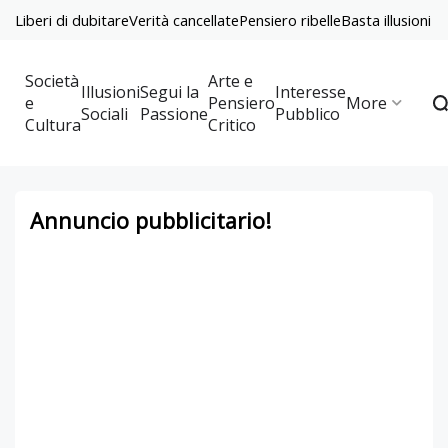
Liberi di dubitare
Verità cancellate
Pensiero ribelle
Basta illusioni
Società
Arte e
Illusioni
Segui la
Interesse
e
Pensiero
More
Sociali
Passione
Pubblico
Cultura
Critico
Annuncio pubblicitario!