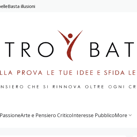
elle
Basta illusioni
 Passione
Arte e Pensiero Critico
Interesse Pubblico
More