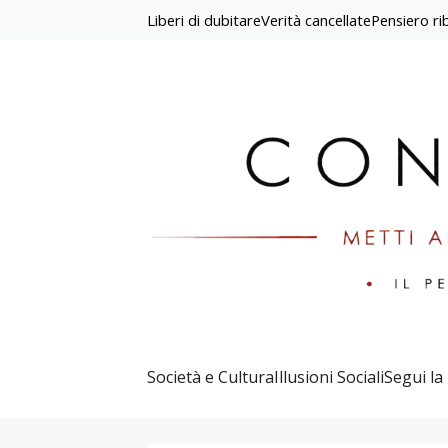
Liberi di dubitare
Verità cancellate
Pensiero rib
Società e Cultura
Illusioni Sociali
Segui la